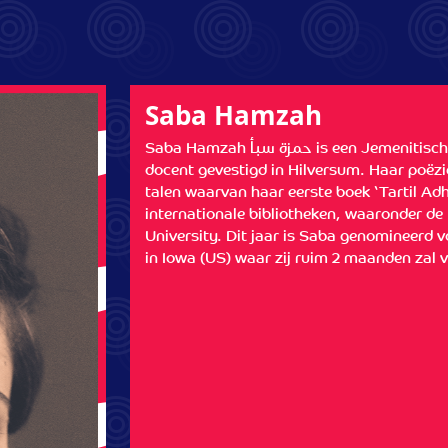
Saba Hamzah
Saba Hamzah حمزة سبأ is een Jemenitische dichter, onderzoeker, schrijver en
docent gevestigd in Hilversum. Haar poëzie
talen waarvan haar eerste boek ‘Tartil Adh
internationale bibliotheken, waaronder de
University. Dit jaar is Saba genomineerd 
in Iowa (US) waar zij ruim 2 maanden zal v